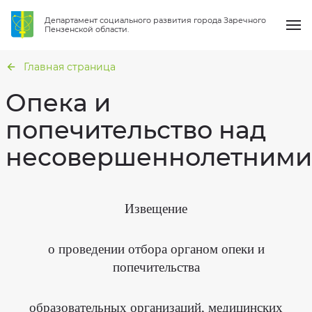
Департамент социального развития города Заречного
Пензенской области.
Главная страница
Опека и
попечительство над
О нас
несовершеннолетними
Общая
информация
Услуги
Структура
Перечень
организации
муниципальных
услуг
Направления работы
Сведения
Извещение
о
Гражданская
проверках
оборона
и
Новости
защита
Вакансии
о проведении отбора органом опеки и
от
чрезвычайных
Статистика
ситуаций
попечительства
Вопрос-ответ
Фотогалерея
Национальные
проекты
Результаты
Контакты
образовательных организаций, медицинских
независимой