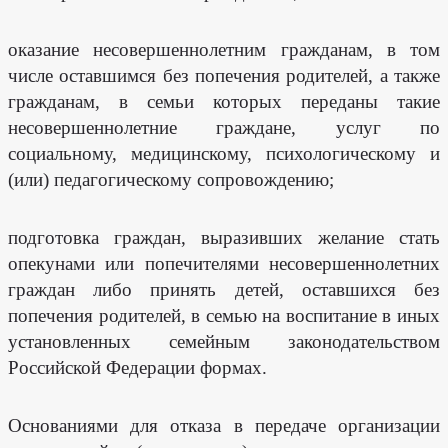
Выберите
дату
оказание несовершеннолетним гражданам, в том
посещения
числе оставшимся без попечения родителей, а также
гражданам, в семьи которых переданы такие
несовершеннолетние граждане, услуг по
социальному, медицинскому, психологическому и
Выберите
время
(или) педагогическому сопровождению;
посещения
подготовка граждан, выразивших желание стать
опекунами или попечителями несовершеннолетних
граждан либо принять детей, оставшихся без
Я соглашаюсь
попечения родителей, в семью на воспитание в иных
на обработку
и хранение
установленных семейным законодательством
персональных
Российской Федерации формах.
данных
Основаниями для отказа в передаче организации
ЗАПИСАТЬСЯ