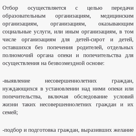
Опека
Отбор осуществляется с целью передачи
и
попечительство
образовательным организациям, медицинским
над
несовершеннолетними
организациям, организациям, оказывающим
Финансовый
социальные услуги, или иным организациям, в том
менеджмент
числе организациям для детей-сирот и детей,
Программа
долгосрочных
оставшихся без попечения родителей, отдельных
сбережений
полномочий органа опеки и попечительства для
Признание
утратившим
осуществления на безвозмездной основе:
силу
Сведения
по
заработной
-выявление несовершеннолетних граждан,
плате
сотрудников
нуждающихся в установлении над ними опеки или
МБУ
"КЦСОН"
попечительства, включая обследование условий
за
2024
жизни таких несовершеннолетних граждан и их
год.
семей;
Об
утверждении
Регламента
реализации
полномочий
-подбор и подготовка граждан, выразивших желание
администратора
доходов