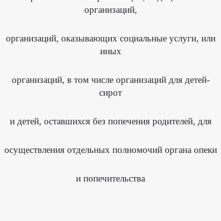
Реализация
оценки
Указов
организаций,
качества
Президента
на
РФ
сайте
bus.gov.ru
Антитеррор
организаций, оказывающих социальные услуги, или
Противодействие
иных
коррупции
Работа
с
обращениями
организаций, в том числе организаций для детей-
граждан
сирот
Информационно-
консультационная
поддержка
СО
и детей, оставшихся без попечения родителей, для
НКО
Оказание
государственной
социальной
осуществления отдельных полномочий органа опеки
помощи
на
основании
социального
контракта
и попечительства
Кадровый
резерв
на
муниципальной
службе