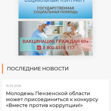
Опека
и
попечительство
над
несовершеннолетними
Финансовый
менеджмент
Программа
долгосрочных
сбережений
Признание
утратившим
силу
Сведения
по
заработной
плате
ПОСЛЕДНИЕ НОВОСТИ
сотрудников
МБУ
"КЦСОН"
за
2024
год.
15.05.2026
Об
Молодежь Пензенской области
утверждении
Регламента
может присоединиться к конкурсу
реализации
полномочий
«Вместе против коррупции!»
администратора
доходов