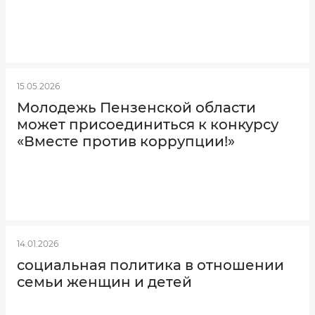
Как
Нормативно-
правовые
вас
акты
зовут?
Учетная
политика
15.05.2026
Молодежь Пензенской области
Электронная
почта
может присоединиться к конкурсу
«Вместе против коррупции!»
Ваш
номер
телефона
14.01.2026
социальная политика в отношении
семьи женщин и детей
Выберите
услугу