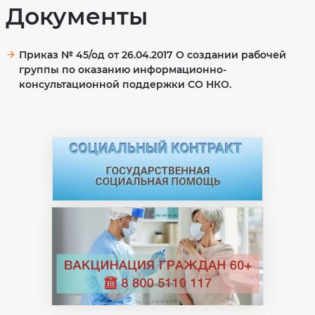
Реализация
оценки
Документы
Указов
качества
Президента
на
РФ
сайте
bus.gov.ru
Антитеррор
Приказ № 45/од от 26.04.2017 О создании рабочей
Противодействие
группы по оказанию информационно-
коррупции
консультационной поддержки СО НКО.
Работа
с
обращениями
граждан
Информационно-
консультационная
поддержка
СО
НКО
Оказание
государственной
социальной
помощи
на
основании
социального
контракта
Кадровый
резерв
на
муниципальной
службе