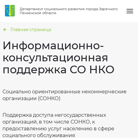
Департамент социального развития города Заречного
Пензенской области.
Главная страница
Информационно-
консультационная
О нас
поддержка СО НКО
Общая
информация
Услуги
Структура
Перечень
организации
муниципальных
услуг
Направления работы
Социально ориентированные некоммерческие
Сведения
о
Гражданская
организации (СОНКО)
проверках
оборона
и
Новости
защита
Вакансии
от
чрезвычайных
Поддержка доступа негосударственных
Статистика
ситуаций
Вопрос-ответ
организаций, в том числе СОНКО, к
Фотогалерея
Национальные
предоставлению услуг населению в сфере
проекты
Результаты
Контакты
социального обслуживания
независимой