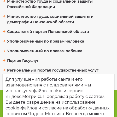
Министерство труда и социальной защиты
Российской Федерации
Министерство труда, социальной защиты и
демографии Пензенской области
Выберите
время
Социальный портал Пензенской области
посещения
Уполномоченный по правам человека
Уполномоченный по правам ребенка
Портал Госуслуг
Я соглашаюсь
на обработку
Региональный портал государственных услуг
и хранение
персональных
Для улучшения работы сайта и его
данных
взаимодействия с пользователями мы
используем файлы cookie и сервис
Яндекс.Метрика. Продолжая работу с сайтом,
ЗАПИСАТЬСЯ
Департамент социального развития города
Вы даете разрешение на использование
Заречного Пензенской области.
cookie-файлов и согласие на обработку данных
сервисом Яндекс.Метрика. Вы всегда можете