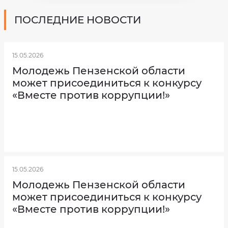
Опека
и
ПОСЛЕДНИЕ НОВОСТИ
попечительство
над
несовершеннолетними
Финансовый
менеджмент
15.05.2026
Программа
Молодежь Пензенской области
долгосрочных
сбережений
может присоединиться к конкурсу
Признание
«Вместе против коррупции!»
утратившим
силу
Сведения
по
заработной
плате
сотрудников
МБУ
"КЦСОН"
за
2024
15.05.2026
год.
Как
Молодежь Пензенской области
вас
Об
утверждении
зовут?
может присоединиться к конкурсу
Регламента
реализации
«Вместе против коррупции!»
полномочий
администратора
доходов