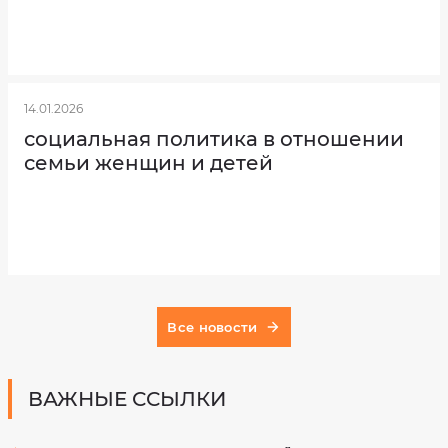
Нормативно-
правовые
Электронная
акты
почта
Учетная
политика
14.01.2026
социальная политика в отношении
Ваш
семьи женщин и детей
номер
телефона
Выберите
услугу
Все новости
ВАЖНЫЕ ССЫЛКИ
Выберите
дату
посещения