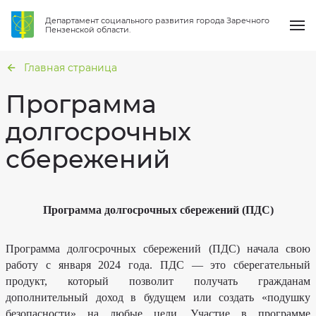
Департамент социального развития города Заречного
Пензенской области.
Главная страница
Программа
долгосрочных
О нас
сбережений
Общая
информация
Услуги
Структура
Перечень
организации
муниципальных
услуг
Направления работы
Сведения
Программа долгосрочных сбережений (ПДС)
о
Гражданская
проверках
оборона
и
Новости
защита
Вакансии
Программа долгосрочных сбережений (ПДС) начала свою
от
чрезвычайных
работу с января 2024 года. ПДС — это сберегательный
Статистика
ситуаций
Вопрос-ответ
продукт, который позволит получать гражданам
Фотогалерея
Национальные
дополнительный доход в будущем или создать «подушку
проекты
Результаты
Контакты
безопасности» на любые цели. Участие в программе
независимой