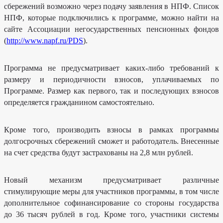
сбережений возможно через подачу заявления в НПФ. Список
Опека
и
НПФ, которые подключились к программе, можно найти на
попечительство
над
сайте Ассоциации негосударственных пенсионных фондов
несовершеннолетними
(
http://www.napf.ru/PDS
).
Финансовый
менеджмент
Программа
Программа не предусматривает каких-либо требований к
долгосрочных
сбережений
размеру и периодичности взносов, уплачиваемых по
Признание
Программе. Размер как первого, так и последующих взносов
утратившим
определяется гражданином самостоятельно.
силу
Сведения
по
заработной
Кроме того, производить взносы в рамках программы
плате
сотрудников
долгосрочных сбережений сможет и работодатель. Внесенные
МБУ
"КЦСОН"
на счет средства будут застрахованы на 2,8 млн рублей.
за
2024
год.
Новый механизм предусматривает различные
Об
утверждении
стимулирующие меры для участников программы, в том числе
Регламента
реализации
дополнительное софинансирование со стороны государства
полномочий
администратора
до 36 тысяч рублей в год. Кроме того, участники системы
доходов