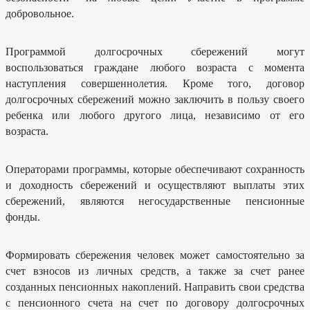
Реализация
оценки
Указов
добровольное.
качества
Президента
на
РФ
сайте
bus.gov.ru
Антитеррор
Программой долгосрочных сбережений могут
Противодействие
воспользоваться граждане любого возраста с момента
коррупции
наступления совершеннолетия. Кроме того, договор
Работа
долгосрочных сбережений можно заключить в пользу своего
с
обращениями
ребенка или любого другого лица, независимо от его
граждан
возраста.
Информационно-
консультационная
поддержка
СО
Операторами программы, которые обеспечивают сохранность
НКО
и доходность сбережений и осуществляют выплаты этих
Оказание
государственной
сбережений, являются негосударственные пенсионные
социальной
помощи
фонды.
на
основании
социального
контракта
Формировать сбережения человек может самостоятельно за
Кадровый
счет взносов из личных средств, а также за счет ранее
резерв
на
созданных пенсионных накоплений. Направить свои средства
муниципальной
службе
с пенсионного счета на счет по договору долгосрочных