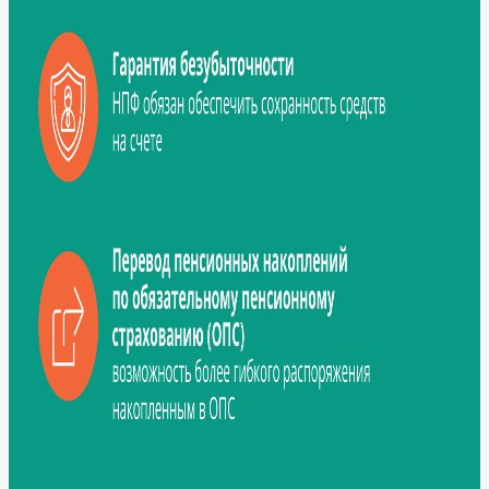
Как
вас
зовут?
Электронная
почта
Ваш
номер
телефона