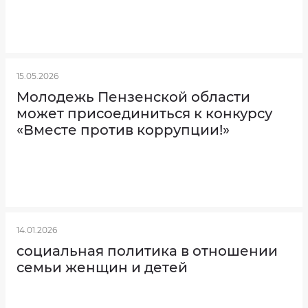
Опека
и
попечительство
над
несовершеннолетними
Финансовый
менеджмент
15.05.2026
Программа
Молодежь Пензенской области
долгосрочных
сбережений
может присоединиться к конкурсу
Признание
«Вместе против коррупции!»
утратившим
силу
Сведения
Как
по
вас
заработной
плате
зовут?
сотрудников
МБУ
"КЦСОН"
за
2024
14.01.2026
год.
социальная политика в отношении
Об
Электронная
утверждении
семьи женщин и детей
почта
Регламента
реализации
полномочий
администратора
доходов