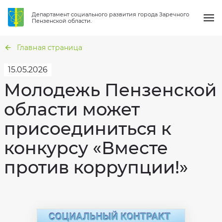
Департамент социального развития города Заречного
Пензенской области.
Главная страница
15.05.2026
Молодежь Пензенской
О нас
области может
Общая
информация
присоединиться к
Услуги
Структура
Перечень
организации
муниципальных
конкурсу «Вместе
услуг
Направления работы
Сведения
о
Гражданская
проверках
оборона
против коррупции!»
и
Новости
защита
Вакансии
от
чрезвычайных
Статистика
ситуаций
Вопрос-ответ
Фотогалерея
Национальные
проекты
Результаты
Контакты
независимой